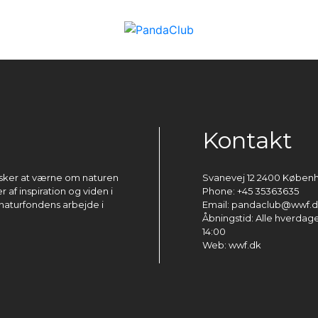
Kontakt
ønsker at værne om naturen
Svanevej 12 2400 Køben
 af inspiration og viden i
Phone: +45 35363635
naturfondens arbejde i
Email: pandaclub@wwf.
Åbningstid: Alle hverdage 
14:00
Web: wwf.dk