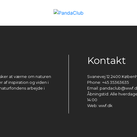
Kontakt
ønsker at værne om naturen
Svanevej 12 2400 Køben
 af inspiration og viden i
Phone: +45 35363635
naturfondens arbejde i
Email: pandaclub@wwf.
Åbningstid: Alle hverdage 
14:00
Web: wwf.dk