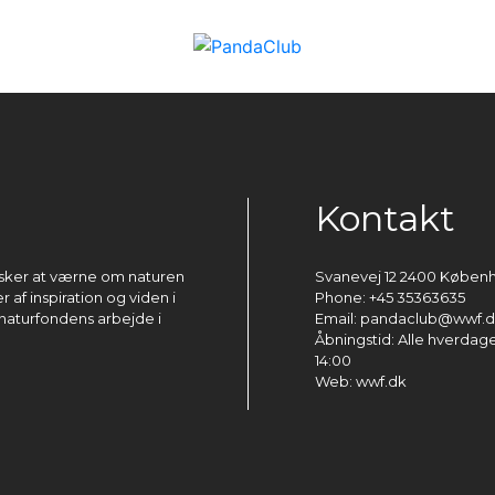
Kontakt
ønsker at værne om naturen
Svanevej 12 2400 Køben
 af inspiration og viden i
Phone: +45 35363635
naturfondens arbejde i
Email: pandaclub@wwf.
Åbningstid: Alle hverdage 
14:00
Web: wwf.dk