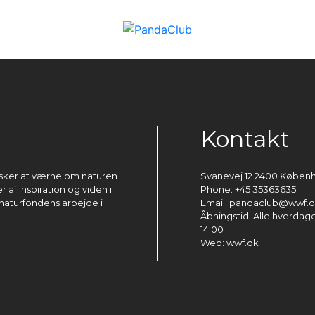
Kontakt
ønsker at værne om naturen
Svanevej 12 2400 Køben
 af inspiration og viden i
Phone: +45 35363635
naturfondens arbejde i
Email: pandaclub@wwf.
Åbningstid: Alle hverdage 
14:00
Web: wwf.dk