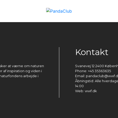
Kontakt
ønsker at værne om naturen
Svanevej 12 2400 Køben
 af inspiration og viden i
Phone: +45 35363635
naturfondens arbejde i
Email: pandaclub@wwf.
Åbningstid: Alle hverdage 
14:00
Web: wwf.dk