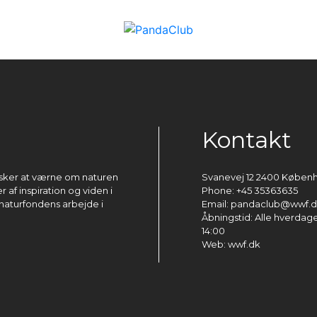
Kontakt
ønsker at værne om naturen
Svanevej 12 2400 Køben
 af inspiration og viden i
Phone: +45 35363635
naturfondens arbejde i
Email: pandaclub@wwf.
Åbningstid: Alle hverdage 
14:00
Web: wwf.dk