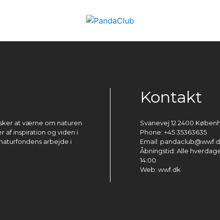
Kontakt
ønsker at værne om naturen
Svanevej 12 2400 Køben
 af inspiration og viden i
Phone: +45 35363635
naturfondens arbejde i
Email: pandaclub@wwf.
Åbningstid: Alle hverdage 
14:00
Web: wwf.dk