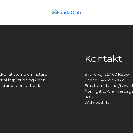
Kontakt
ønsker at værne om naturen
Svanevej 12 2400 Køben
 af inspiration og viden i
Phone: +45 35363635
naturfondens arbejde i
Email: pandaclub@wwf.
Åbningstid: Alle hverdage 
14:00
Web: wwf.dk