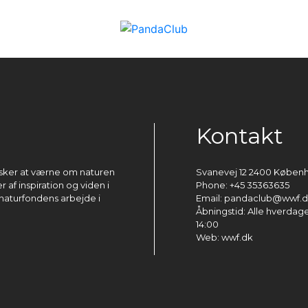
Kontakt
ønsker at værne om naturen
Svanevej 12 2400 Køben
 af inspiration og viden i
Phone: +45 35363635
naturfondens arbejde i
Email: pandaclub@wwf.
Åbningstid: Alle hverdage 
14:00
Web: wwf.dk