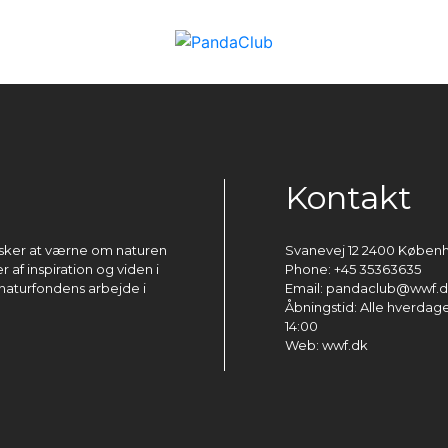
Kontakt
ønsker at værne om naturen
Svanevej 12 2400 Køben
 af inspiration og viden i
Phone: +45 35363635
naturfondens arbejde i
Email: pandaclub@wwf.
Åbningstid: Alle hverdage 
14:00
Web: wwf.dk