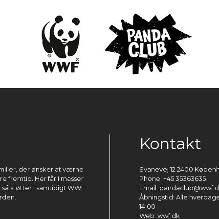
Kontakt
milier, der ønsker at værne
Svanevej 12 2400 Køben
 fremtid. Her får I masser
Phone: +45 35363635
g så støtter I samtidigt WWF
Email: pandaclub@wwf.
rden.
Åbningstid: Alle hverdage 
14:00
Web: wwf.dk