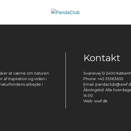
Kontakt
ønsker at værne om naturen
Svanevej 12 2400 Køben
 af inspiration og viden i
Phone: +45 35363635
naturfondens arbejde i
Email: pandaclub@wwf.
Åbningstid: Alle hverdage 
14:00
Web: wwf.dk