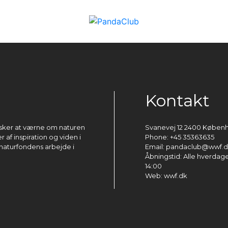
Kontakt
ønsker at værne om naturen
Svanevej 12 2400 Køben
 af inspiration og viden i
Phone: +45 35363635
naturfondens arbejde i
Email: pandaclub@wwf.
Åbningstid: Alle hverdage 
14:00
Web: wwf.dk