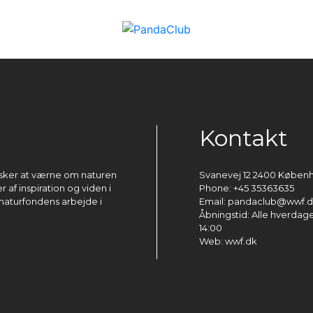
Kontakt
ønsker at værne om naturen
Svanevej 12 2400 Køben
 af inspiration og viden i
Phone: +45 35363635
naturfondens arbejde i
Email: pandaclub@wwf.
Åbningstid: Alle hverdage 
14:00
Web: wwf.dk