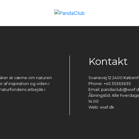
Kontakt
ønsker at værne om naturen
Svanevej 12 2400 Køben
 af inspiration og viden i
Phone: +45 35363635
naturfondens arbejde i
Email: pandaclub@wwf.
Åbningstid: Alle hverdage 
14:00
Web: wwf.dk