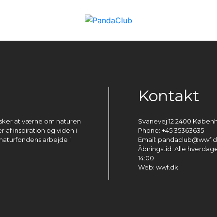
Kontakt
ønsker at værne om naturen
Svanevej 12 2400 Køben
 af inspiration og viden i
Phone: +45 35363635
naturfondens arbejde i
Email: pandaclub@wwf.
Åbningstid: Alle hverdage 
14:00
Web: wwf.dk