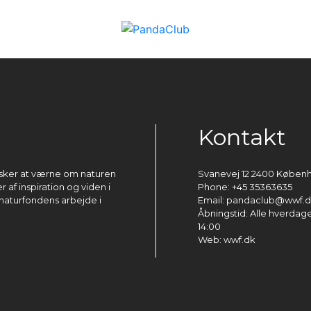
Kontakt
ønsker at værne om naturen
Svanevej 12 2400 Køben
 af inspiration og viden i
Phone: +45 35363635
naturfondens arbejde i
Email: pandaclub@wwf.
Åbningstid: Alle hverdage 
14:00
Web: wwf.dk