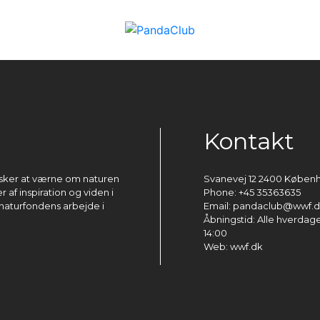
Kontakt
ønsker at værne om naturen
Svanevej 12 2400 Køben
 af inspiration og viden i
Phone: +45 35363635
naturfondens arbejde i
Email: pandaclub@wwf.
Åbningstid: Alle hverdage 
14:00
Web: wwf.dk