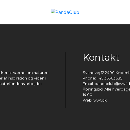
Kontakt
ønsker at værne om naturen
Svanevej 12 2400 Køben
 af inspiration og viden i
Phone: +45 35363635
naturfondens arbejde i
Email: pandaclub@wwf.
Åbningstid: Alle hverdage 
14:00
Web: wwf.dk