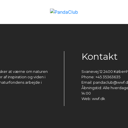
Kontakt
ønsker at værne om naturen
Svanevej 12 2400 Køben
 af inspiration og viden i
Phone: +45 35363635
naturfondens arbejde i
Email: pandaclub@wwf.
Åbningstid: Alle hverdage 
14:00
Web: wwf.dk