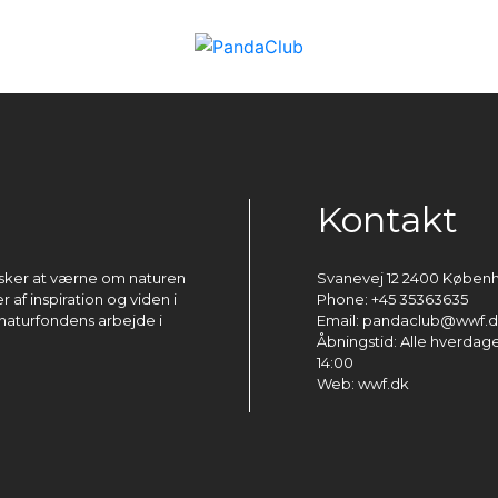
Kontakt
ønsker at værne om naturen
Svanevej 12 2400 Køben
 af inspiration og viden i
Phone: +45 35363635
naturfondens arbejde i
Email: pandaclub@wwf.
Åbningstid: Alle hverdage 
14:00
Web: wwf.dk