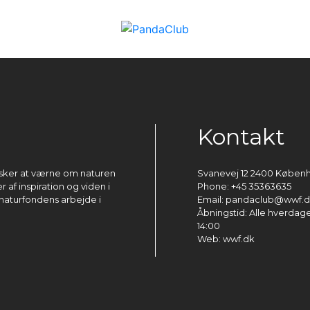
Kontakt
ønsker at værne om naturen
Svanevej 12 2400 Køben
 af inspiration og viden i
Phone: +45 35363635
naturfondens arbejde i
Email: pandaclub@wwf.
Åbningstid: Alle hverdage 
14:00
Web: wwf.dk