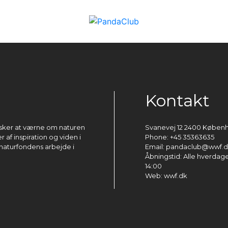
Kontakt
ønsker at værne om naturen
Svanevej 12 2400 Køben
 af inspiration og viden i
Phone: +45 35363635
naturfondens arbejde i
Email: pandaclub@wwf.
Åbningstid: Alle hverdage 
14:00
Web: wwf.dk