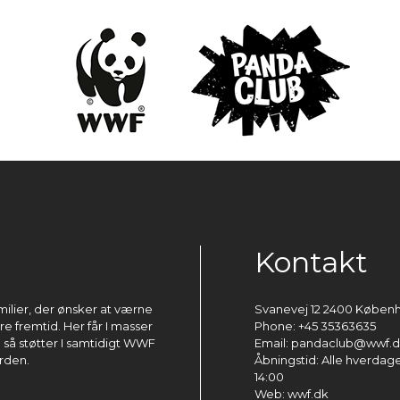
Kontakt
milier, der ønsker at værne
Svanevej 12 2400 Køben
 fremtid. Her får I masser
Phone: +45 35363635
g så støtter I samtidigt WWF
Email: pandaclub@wwf.
rden.
Åbningstid: Alle hverdage 
14:00
Web: wwf.dk