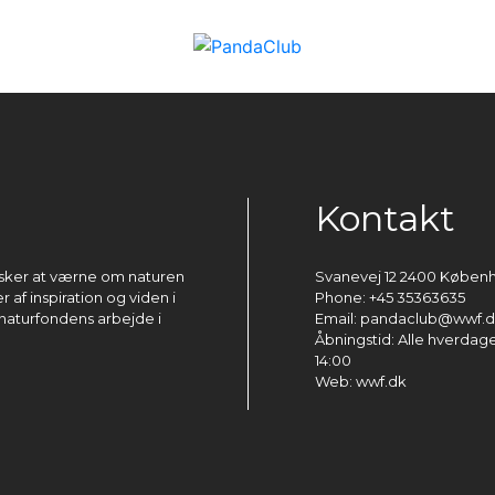
Kontakt
ønsker at værne om naturen
Svanevej 12 2400 Køben
 af inspiration og viden i
Phone: +45 35363635
naturfondens arbejde i
Email: pandaclub@wwf.
Åbningstid: Alle hverdage 
14:00
Web: wwf.dk