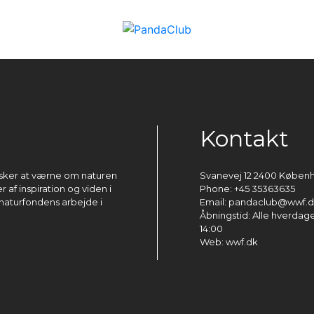
Kontakt
ønsker at værne om naturen
Svanevej 12 2400 Køben
 af inspiration og viden i
Phone: +45 35363635
naturfondens arbejde i
Email: pandaclub@wwf.
Åbningstid: Alle hverdage 
14:00
Web: wwf.dk