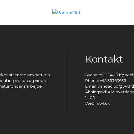
Kontakt
ønsker at værne om naturen
Svanevej 12 2400 Køben
 af inspiration og viden i
Phone: +45 35363635
naturfondens arbejde i
Email: pandaclub@wwf.
Åbningstid: Alle hverdage 
14:00
Web: wwf.dk