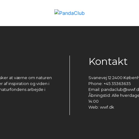
Kontakt
ønsker at værne om naturen
Svanevej 12 2400 Køben
 af inspiration og viden i
Phone: +45 35363635
naturfondens arbejde i
Email: pandaclub@wwf.
Åbningstid: Alle hverdage 
14:00
Web: wwf.dk