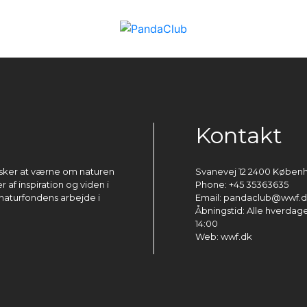
Kontakt
ønsker at værne om naturen
Svanevej 12 2400 Køben
 af inspiration og viden i
Phone: +45 35363635
naturfondens arbejde i
Email: pandaclub@wwf.
Åbningstid: Alle hverdage 
14:00
Web: wwf.dk