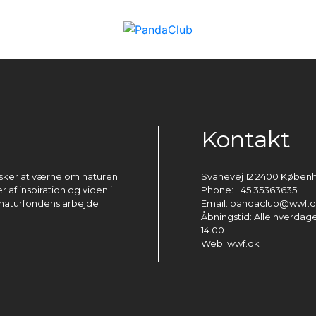
Kontakt
ønsker at værne om naturen
Svanevej 12 2400 Køben
 af inspiration og viden i
Phone: +45 35363635
naturfondens arbejde i
Email: pandaclub@wwf.
Åbningstid: Alle hverdage 
14:00
Web: wwf.dk