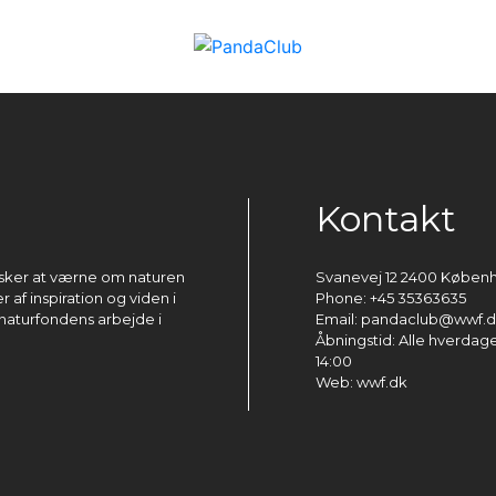
Kontakt
ønsker at værne om naturen
Svanevej 12 2400 Køben
 af inspiration og viden i
Phone: +45 35363635
naturfondens arbejde i
Email: pandaclub@wwf.
Åbningstid: Alle hverdage 
14:00
Web: wwf.dk