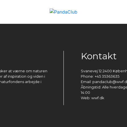
Kontakt
ønsker at værne om naturen
Svanevej 12 2400 Køben
 af inspiration og viden i
Phone: +45 35363635
naturfondens arbejde i
Email: pandaclub@wwf.
Åbningstid: Alle hverdage 
14:00
Web: wwf.dk