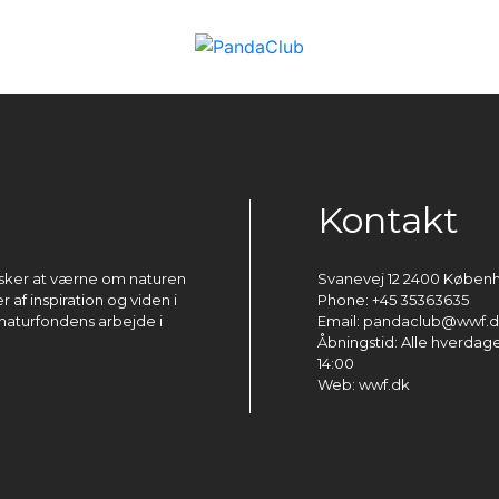
Kontakt
ønsker at værne om naturen
Svanevej 12 2400 Køben
 af inspiration og viden i
Phone: +45 35363635
naturfondens arbejde i
Email: pandaclub@wwf.
Åbningstid: Alle hverdage 
14:00
Web: wwf.dk