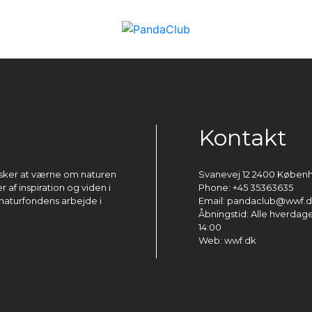
Kontakt
ønsker at værne om naturen
Svanevej 12 2400 Køben
 af inspiration og viden i
Phone: +45 35363635
naturfondens arbejde i
Email: pandaclub@wwf.
Åbningstid: Alle hverdage 
14:00
Web: wwf.dk