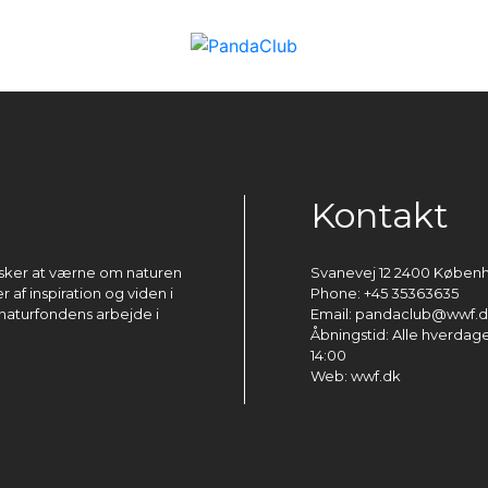
Kontakt
ønsker at værne om naturen
Svanevej 12 2400 Køben
 af inspiration og viden i
Phone: +45 35363635
naturfondens arbejde i
Email: pandaclub@wwf.
Åbningstid: Alle hverdage 
14:00
Web: wwf.dk