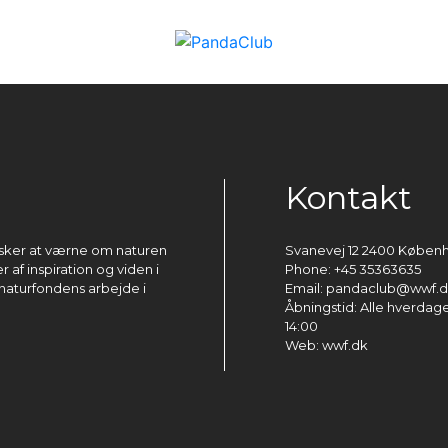
Kontakt
ønsker at værne om naturen
Svanevej 12 2400 Køben
 af inspiration og viden i
Phone: +45 35363635
naturfondens arbejde i
Email: pandaclub@wwf.
Åbningstid: Alle hverdage 
14:00
Web: wwf.dk