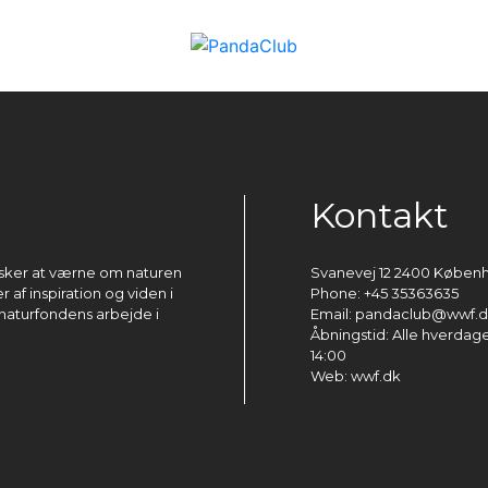
Kontakt
ønsker at værne om naturen
Svanevej 12 2400 Køben
 af inspiration og viden i
Phone: +45 35363635
naturfondens arbejde i
Email: pandaclub@wwf.
Åbningstid: Alle hverdage 
14:00
Web: wwf.dk