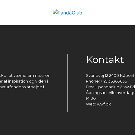
Kontakt
ønsker at værne om naturen
Svanevej 12 2400 Køben
 af inspiration og viden i
Phone: +45 35363635
naturfondens arbejde i
Email: pandaclub@wwf.
Åbningstid: Alle hverdage 
14:00
Web: wwf.dk