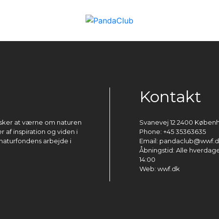
Kontakt
ønsker at værne om naturen
Svanevej 12 2400 Køben
 af inspiration og viden i
Phone: +45 35363635
naturfondens arbejde i
Email: pandaclub@wwf.
Åbningstid: Alle hverdage 
14:00
Web: wwf.dk