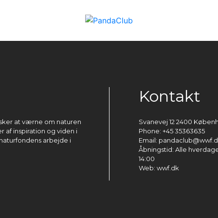
Kontakt
ønsker at værne om naturen
Svanevej 12 2400 Køben
 af inspiration og viden i
Phone: +45 35363635
naturfondens arbejde i
Email: pandaclub@wwf.
Åbningstid: Alle hverdage 
14:00
Web: wwf.dk